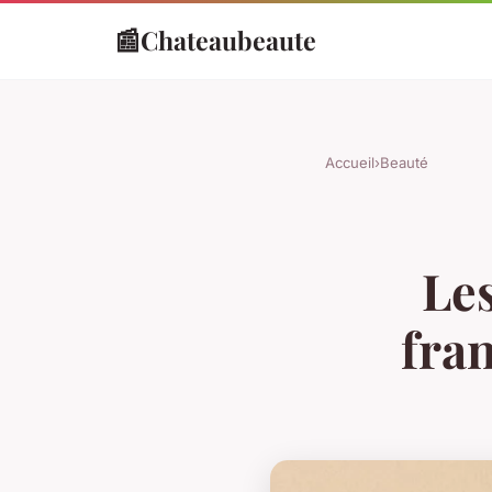
📰
Chateaubeaute
Accueil
›
Beauté
Les
fran