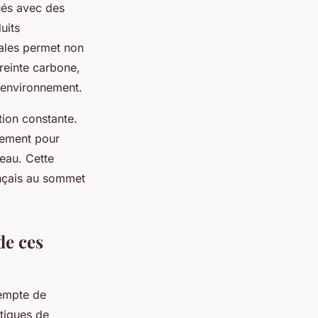
ués avec des
uits
cales permet non
reinte carbone,
'environnement.
tion constante.
pement pour
eau. Cette
ançais au sommet
de ces
xempte de
tiques de