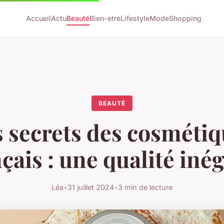
Accueil
Actu
Beauté
Bien-etre
Lifestyle
Mode
Shopping
BEAUTÉ
 secrets des cosméti
çais : une qualité iné
Léa
•
31 juillet 2024
•
3 min de lecture