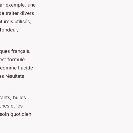
par exemple, une
traiter divers
rels utilisés,
ofondeur,
ques français.
est formulé
s comme l'acide
s résultats
ants, huiles
ches et les
soin quotidien