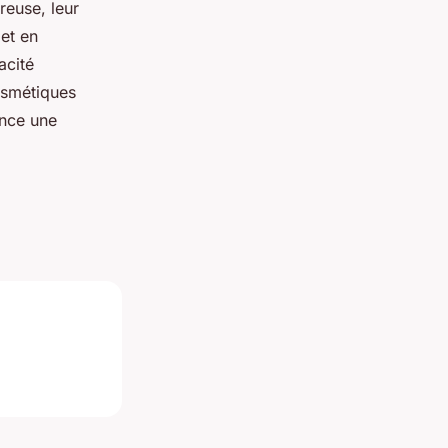
reuse, leur
 et en
acité
osmétiques
ance une