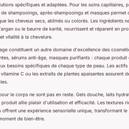
utions spécifiques et adaptées. Pour les soins capillaires, 
de shampooings, après-shampooings et masques permet de 
ue les cheveux secs, abîmés ou colorés. Les ingrédients natu
argan ou le beurre de karité, nourrissent et réparent en pr
t vitalité à la chevelure.
sage constituent un autre domaine d'excellence des cosméti
tes, sérums anti-âge, masques purifiants : chaque produit 
ux besoins spécifiques de chaque type de peau. Les actif
 vitamine C ou les extraits de plantes apaisantes assurent de
les.
 pour le corps ne sont pas en reste. Gels douche, laits hydrat
roduit allie plaisir d'utilisation et efficacité. Les textures ri
 offrent une expérience sensorielle unique, transformant le 
 moment de bien-être.