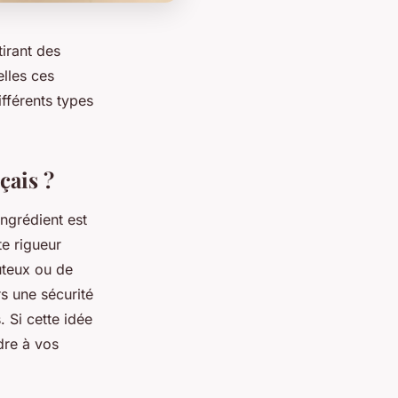
tirant des
lles ces
ifférents types
çais ?
ngrédient est
te rigueur
uteux ou de
s une sécurité
. Si cette idée
re à vos