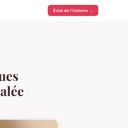
Éclat de l'histoire →
ques
galée