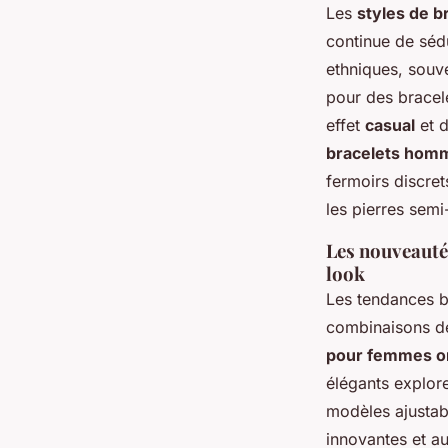
Les
styles de b
continue de sédu
ethniques, souve
pour des bracel
effet
casual
et d
bracelets hom
fermoirs discret
les pierres sem
Les nouveauté
look
Les tendances br
combinaisons de 
pour femmes or
élégants explore
modèles ajustabl
innovantes et au