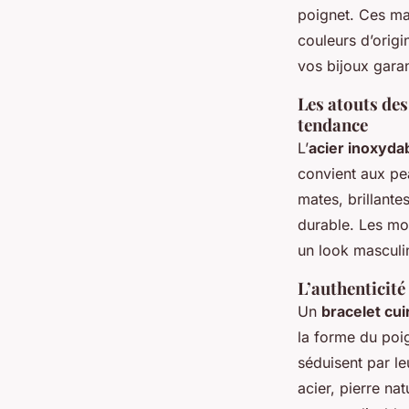
poignet. Ces mat
couleurs d’origi
vos bijoux garan
Les atouts des
tendance
L’
acier inoxyda
convient aux pe
mates, brillantes
durable. Les mod
un look masculi
L’authenticité
Un
bracelet cu
la forme du poig
séduisent par le
acier, pierre na