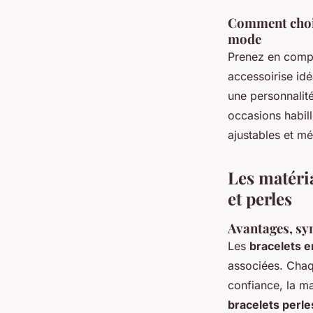
Comment chois
mode
Prenez en compt
accessoirise idé
une personnalit
occasions habill
ajustables et mé
Les matéria
et perles
Avantages, sym
Les
bracelets e
associées. Chaq
confiance, la ma
bracelets perle