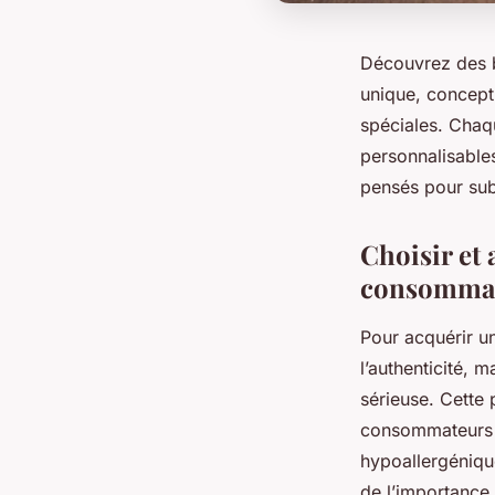
Découvrez des b
unique, concepti
spéciales. Chaqu
personnalisable
pensés pour sub
Choisir et 
consommat
Pour acquérir un
l’authenticité, m
sérieuse. Cette 
consommateurs at
hypoallergénique
de l’importance à