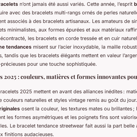
racelets
n’ont jamais été aussi variés. Cette année, l’esprit
ire avec des bracelets multi-rangs ornés de perles naturell
nt associés à des bracelets artisanaux. Les amateurs de sim
ets minimalistes, aux formes épurées et aux matériaux raffi
écontracté, les bracelets en corde tressée et en cuir nature
me tendances
misent sur l’acier inoxydable, la maille robus
s, tandis que les bracelets élégants mettent en valeur l’arge
i-précieuses pour une touche sophistiquée.
s 2025 : couleurs, matières et formes innovantes pou
acelets 2025 mettent en avant des alliances inédites : mati
couleurs naturelles et styles vintage remis au goût du jour
iginales
osent la couleur, les textures mates ou brillantes ; 
nt les formes asymétriques et les poignets fins sont valori
es. Le bracelet tendance streetwear fait aussi la part belle
x finitions audacieuses.