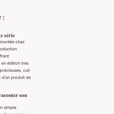
 :
te série
e montée chez
roduction
frent
en édition très
-précieuses, cuir
x
d’un produit de
 raconter son
n simple