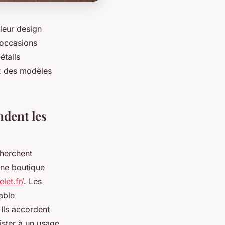
leur design
’occasions
étails
ez des modèles
ndent les
cherchent
 une boutique
let.fr/
. Les
able
 Ils accordent
sister à un usage