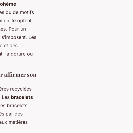
bohème
es ou de motifs
plicité optent
nés. Pour un
l s’imposent. Les
te et des
nt, la dorure ou
r affirmer son
ères recyclées,
. Les
bracelets
les bracelets
sés par des
 aux matières