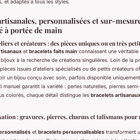
, et adaptés à tous les styles.
artisanales, personnalisées et sur-mesure
té à portée de main
liers et créateurs : des pièces uniques ou en très peti
rtisanaux
et
bracelets faits main
connaissent une véritabl
bijoux à la recherche de créations singulières. Loin de la p
 pièces issues d’ateliers spécialisés ou de petits créateurs of
oir un bijou conçu avec soin, parfois disponible uniquement 
il manuel garantit la variété : perles naturelles, pierres semi
sus colorés, chaque détail distingue les
bracelets artisanau
ation : gravures, pierres, charms et talismans pour
ersonnalisés
et
bracelets personnalisables
transforment u