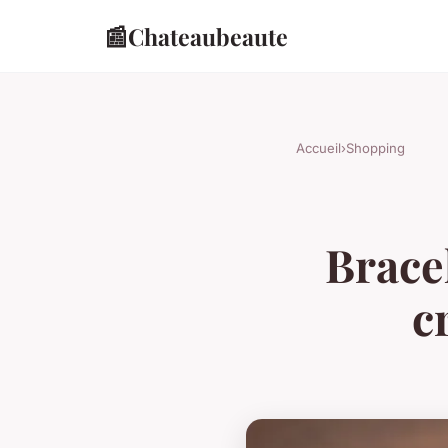
📰
Chateaubeaute
Accueil
›
Shopping
Brace
c