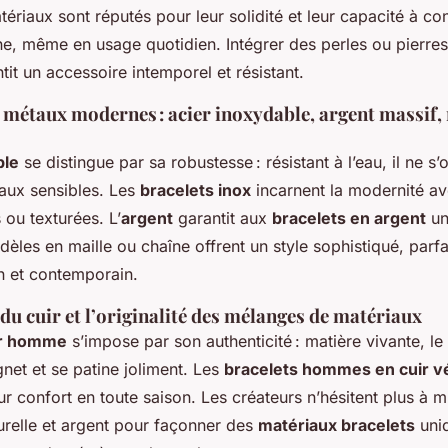
ériaux sont réputés pour leur solidité et leur capacité à co
ne, même en usage quotidien. Intégrer des perles ou pierres
tit un accessoire intemporel et résistant.
 métaux modernes : acier inoxydable, argent massif,
ble
se distingue par sa robustesse : résistant à l’eau, il ne s
aux sensibles. Les
bracelets inox
incarnent la modernité ave
 ou texturées. L’
argent
garantit aux
bracelets en argent
un 
èles en maille ou chaîne offrent un style sophistiqué, parfa
n et contemporain.
 du cuir et l’originalité des mélanges de matériaux
ir homme
s’impose par son authenticité : matière vivante, le
net et se patine joliment. Les
bracelets hommes en cuir vé
ur confort en toute saison. Les créateurs n’hésitent plus à mi
turelle et argent pour façonner des
matériaux bracelets
uni