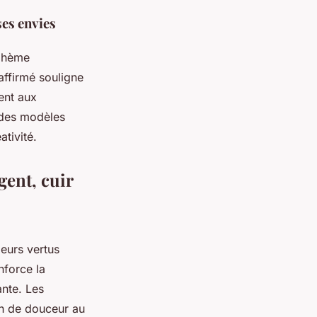
ses envies
bohème
affirmé souligne
ent aux
 des modèles
ativité.
gent, cuir
leurs vertus
nforce la
ante. Les
on de douceur au