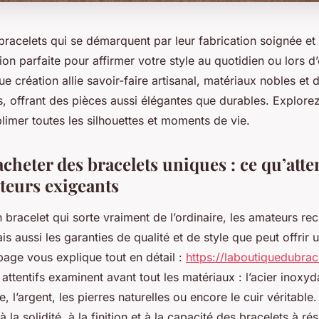
racelets qui se démarquent par leur fabrication soignée et 
on parfaite pour affirmer votre style au quotidien ou lors d
e création allie savoir-faire artisanal, matériaux nobles et d
s, offrant des pièces aussi élégantes que durables. Explor
limer toutes les silhouettes et moments de vie.
acheter des bracelets uniques : ce qu’atte
eurs exigeants
 bracelet qui sorte vraiment de l’ordinaire, les amateurs re
ais aussi les garanties de qualité et de style que peut offrir
page vous explique tout en détail :
https://laboutiquedubrace
tentifs examinent avant tout les matériaux : l’acier inoxyd
, l’argent, les pierres naturelles ou encore le cuir véritable.
 la solidité, à la finition et à la capacité des bracelets à ré