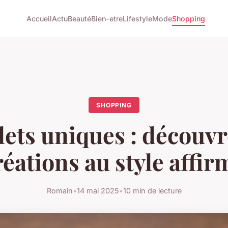
Accueil
Actu
Beauté
Bien-etre
Lifestyle
Mode
Shopping
SHOPPING
lets uniques : découvr
réations au style affir
Romain
•
14 mai 2025
•
10 min de lecture