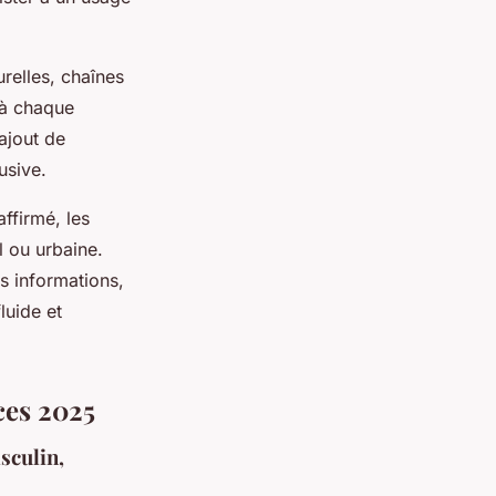
urelles, chaînes
 à chaque
 ajout de
usive.
ffirmé, les
l ou urbaine.
es informations,
luide et
ces 2025
sculin,